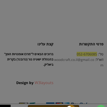
פרטי התקשרות
קצת עלינו
טל':
052-6706085
ברוכים הבאים ל"מרכז אומנויות העץ"
בהנהלת ישעיה גור (גרובנר) בקרית
דוא"ל:
woodcraft.co.il@gmail.co
ביאליק.
m
W3layouts
Design by