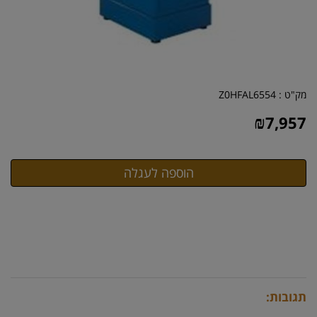
מק"ט :
Z0HFAL6554
₪
7,957
תגובות: