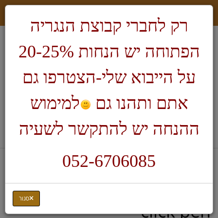
רק לחברי קבוצת הנגריה
הפתוחה יש הנחות 20-25%
על הייבוא שלי-הצטרפו גם
אתם ותהנו גם
למימוש
חיפוש
ההנחה יש להתקשר לשעיה
לעגלת הקניות
052-6706085
דף בית
חריטת עטים
קיט לחריטת עטים Senator
סגור
click pen