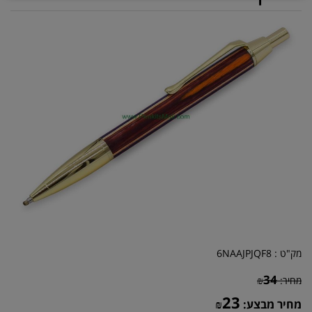
מק"ט :
6NAAJPJQF8
34
מחיר:
₪
23
מחיר מבצע:
₪