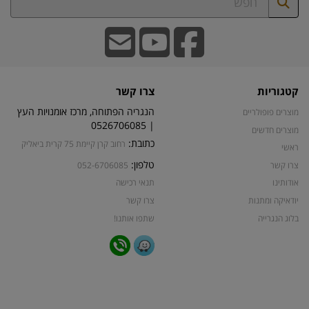
קטגוריות
צרו קשר
הנגריה הפתוחה, מרכז אומנויות העץ
מוצרים פופולריים
| 0526706085
מוצרים חדשים
כתובת:
רחוב קרן קיימת 75 קרית ביאליק
ראשי
טלפון:
צרו קשר
052-6706085
אודותינו
תנאי רכישה
יודאיקה ומתנות
צרו קשר
בלוג הנגרייה
שתפו אותנו!