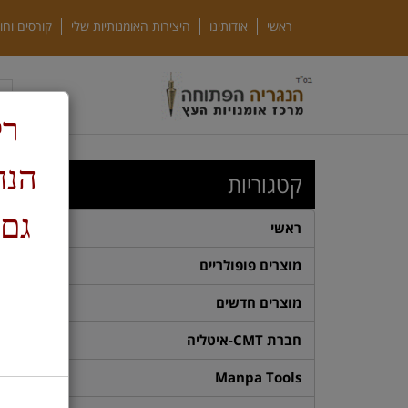
ראשי
אודותינו
היצירות האומנותיות שלי
קורסים וחו
רק
ד
קטגוריות
H
גם 
ראשי
מוצרים פופולריים
מוצרים חדשים
חברת CMT-איטליה
Manpa Tools