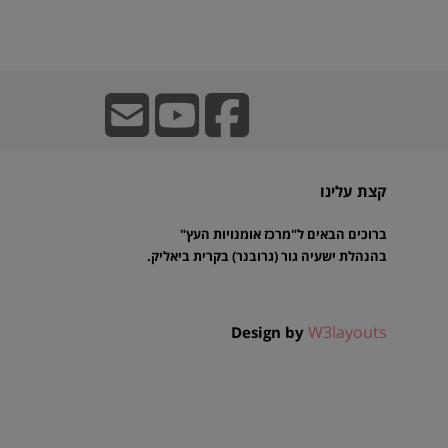
קצת עלינו
ברוכים הבאים ל"מרכז אומנויות העץ"
בהנהלת ישעיה גור (גרובנר) בקרית ביאליק.
W3layouts
Design by