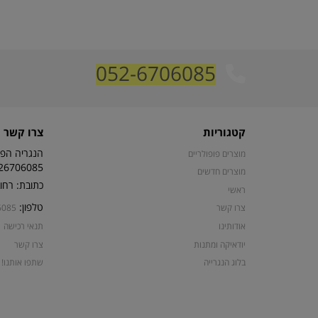
052-6706085
קטגוריות
צרו קשר
הנגריה הפת
מוצרים פופולריים
26706085
מוצרים חדשים
כתובת: רחוב קרן קי
ראשי
טלפון:
צרו קשר
6085
אודותינו
תנאי רכישה
יודאיקה ומתנות
צרו קשר
בלוג הנגרייה
שתפו אותנו!