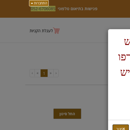
התחברות
פגישות בתיאום טלפוני
052-6706085
לעגלת הקניות
ש
טרפו
יש
›
»
«
‹
(current)
1
-
רות:
1-6 מתוך 6
סגור