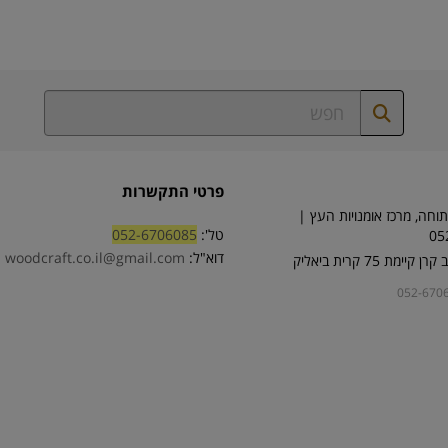
פרטי התקשרות
וחה, מרכז אומנויות העץ |
טל':
052-6706085
05
דוא"ל:
woodcraft.co.il@gmail.com
ימת 75 קרית ביאליק
052-670