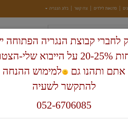
גים
סדנאות לילדים
צרו קשר
בלוג הנגריה
חיפוש
 לחברי קבוצת הנגריה הפתוחה י
ף בית
ARBORTECH אוסטרליה
הנחות 20-25% על הייבוא שלי-הצ
ARBORTEC אוסטרליה
אתם ותהנו גם
למימוש ההנחה 
להתקשר לשעיה
חיפוש:
קטגוריה:
מחיר:
ARBORTECH אוסטרליה
052-6706085
מיון:
תצוגה:
הצג שו