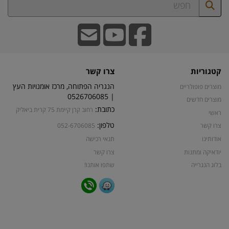
קטגוריות
צרו קשר
הנגריה הפתוחה, מרכז אומנויות העץ
מוצרים פופולריים
| 0526706085
מוצרים חדשים
כתובת:
רחוב קרן קיימת 75 קרית ביאליק
ראשי
טלפון:
צרו קשר
052-6706085
אודותינו
תנאי רכישה
יודאיקה ומתנות
צרו קשר
בלוג הנגרייה
שתפו אותנו!