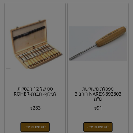
מפסלת משולשת
סט של 12 מפסלות
NAREX-892803 רוחב 3
לגילוף- חברת-ROHER
מ"מ
₪
283
₪
91
לפרטים ורכישה
לפרטים ורכישה