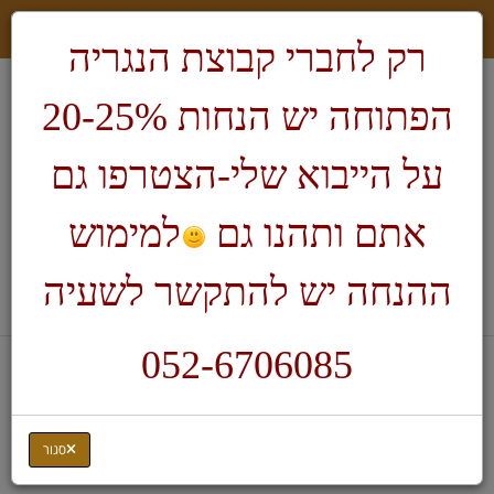
רק לחברי קבוצת הנגריה
הפתוחה יש הנחות 20-25%
על הייבוא שלי-הצטרפו גם
אתם ותהנו גם
למימוש
חיפוש
ההנחה יש להתקשר לשעיה
לעגלת הקניות
052-6706085
דף בית
מפסלות וסכינים לגילוף
אבן השחזה צורתית תוצרת יפן
סגור