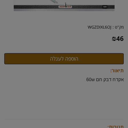
מק"ט :
WGZDIXL6OJ
₪
46
תיאור:
אקדח דבק חם 60w
תגובות: