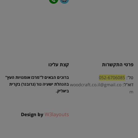
פרטי התקשרות
קצת עלינו
טל':
052-6706085
ברוכים הבאים ל"מרכז אומנויות העץ"
בהנהלת ישעיה גור (גרובנר) בקרית
דוא"ל:
woodcraft.co.il@gmail.co
ביאליק.
m
W3layouts
Design by