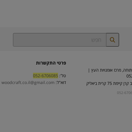
פרטי התקשרות
וחה, מרכז אומנויות העץ |
טל':
052-6706085
05
דוא"ל:
woodcraft.co.il@gmail.com
ימת 75 קרית ביאליק
052-670