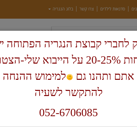
גים
סדנאות לילדים
צרו קשר
בלוג הנגריה
חיפוש
 לחברי קבוצת הנגריה הפתוחה י
הנחות 20-25% על הייבוא שלי-הצ
ף בית
דיסקים וכרסומים של חברת SABURR-מארה"ב
אתם ותהנו גם
למימוש ההנחה 
להתקשר לשעיה
2
052-6706085
מ
מ
מ