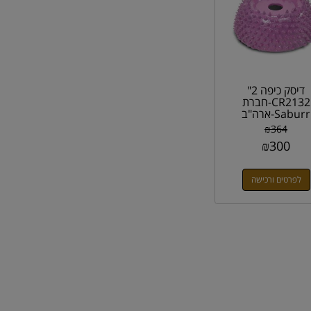
דיסק כיפה 2"
CR2132-חברת
Saburr-ארה"ב
₪
364
₪
300
לפרטים ורכישה