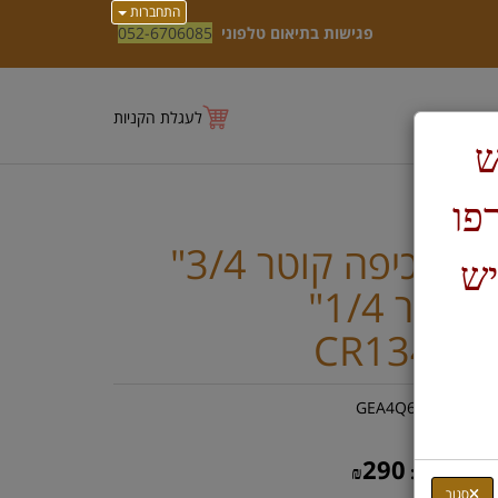
התחברות
פגישות בתיאום טלפוני
052-6706085
לעגלת הקניות
ש
טרפו
דיסק כיפה קוטר 3/4"
יש
עם ציר 1/4"
CR13413
ק"ט :
GEA4Q6XBRD
354
חיר:
₪
290
חיר מבצע:
₪
סגור