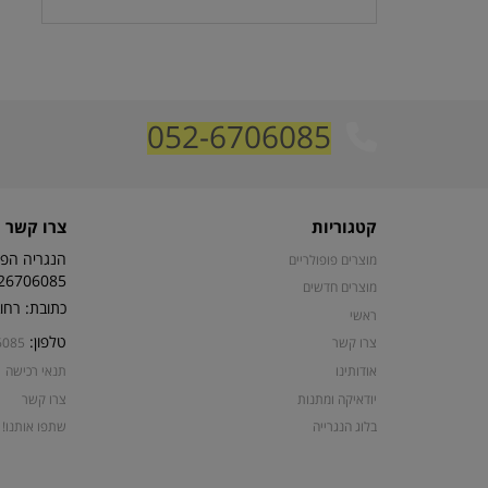
052-6706085
קטגוריות
צרו קשר
הנגריה הפת
מוצרים פופולריים
26706085
מוצרים חדשים
כתובת: רחוב קרן קי
ראשי
טלפון:
צרו קשר
6085
אודותינו
תנאי רכישה
יודאיקה ומתנות
צרו קשר
בלוג הנגרייה
שתפו אותנו!