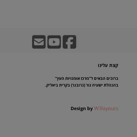
קצת עלינו
ברוכים הבאים ל"מרכז אומנויות העץ"
בהנהלת ישעיה גור (גרובנר) בקרית ביאליק.
W3layouts
Design by