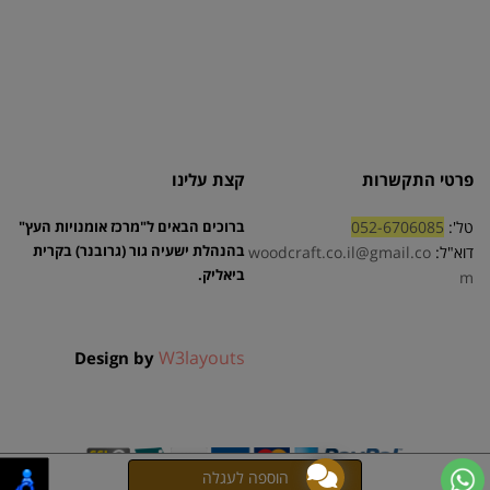
פרטי התקשרות
קצת עלינו
טל':
052-6706085
ברוכים הבאים ל"מרכז אומנויות העץ"
בהנהלת ישעיה גור (גרובנר) בקרית
דוא"ל:
woodcraft.co.il@gmail.co
ביאליק.
m
W3layouts
Design by