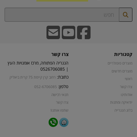
קטגוריות
צרו קשר
הנגריה הפתוחה, מרכז אומנויות העץ
מוצרים פופולריים
| 0526706085
מוצרים חדשים
כתובת:
רחוב קרן קיימת 75 קרית ביאליק
ראשי
טלפון:
צרו קשר
052-6706085
אודותינו
תנאי רכישה
יודאיקה ומתנות
צרו קשר
בלוג הנגרייה
שתפו אותנו!