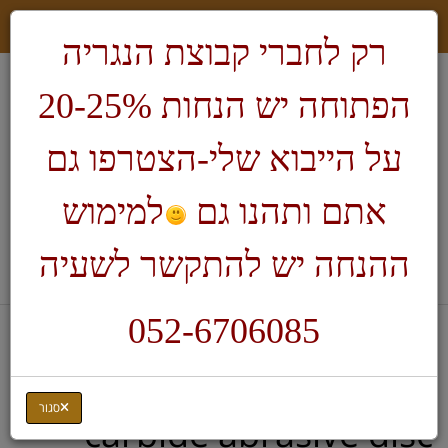
רק לחברי קבוצת הנגריה
הפתוחה יש הנחות 20-25%
על הייבוא שלי-הצטרפו גם
אתם ותהנו גם
למימוש
חיפוש
ההנחה יש להתקשר לשעיה
לעגלת הקניות
052-6706085
דף בית
דיסקים לגילוף ופיסול בעץ-Kutzall
דיסקים 2 אינץ' לגילוף ופיסול
2" flat profile tungsten
סגור
carbide abrasive disc