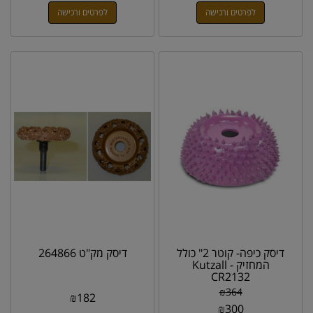
לפרטים ורכישה
לפרטים ורכישה
דיסק כיפה- קוטר 2" כולל
דיסק מק"ט 264866
המחזיק Kutzall -
CR2132
₪
364
₪
182
₪
300