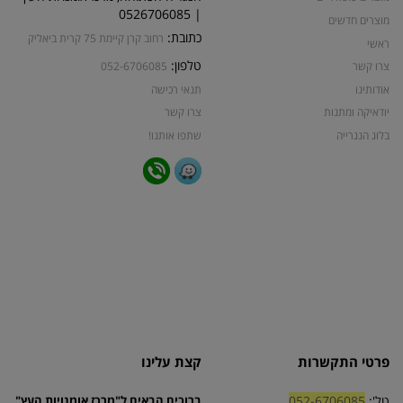
| 0526706085
מוצרים חדשים
כתובת:
רחוב קרן קיימת 75 קרית ביאליק
ראשי
טלפון:
צרו קשר
052-6706085
אודותינו
תנאי רכישה
יודאיקה ומתנות
צרו קשר
בלוג הנגרייה
שתפו אותנו!
פרטי התקשרות
קצת עלינו
טל':
052-6706085
ברוכים הבאים ל"מרכז אומנויות העץ"