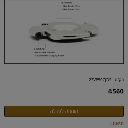
מק"ט :
23VP50CJDS
₪
560
תיאור: