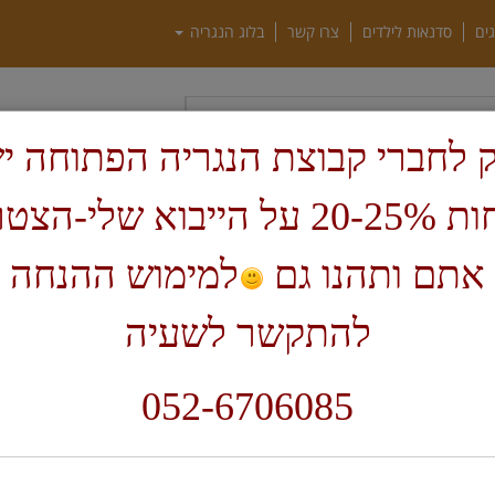
גים
סדנאות לילדים
צרו קשר
בלוג הנגריה
חיפוש
 לחברי קבוצת הנגריה הפתוחה י
הנחות 20-25% על הייבוא שלי-הצ
ף בית
יודאיקה ומתנות
ח
אתם ותהנו גם
למימוש ההנחה 
מ
להתקשר לשעיה
052-6706085
ת
ני