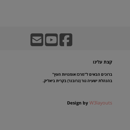
קצת עלינו
ברוכים הבאים ל"מרכז אומנויות העץ"
בהנהלת ישעיה גור (גרובנר) בקרית ביאליק.
W3layouts
Design by