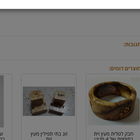
גובות:
וצרים דומים:
חבק לטלית מעץ זית
זוג בתי תפילין מעץ
שע
בתוספת של 4 מגיני
זית
בד