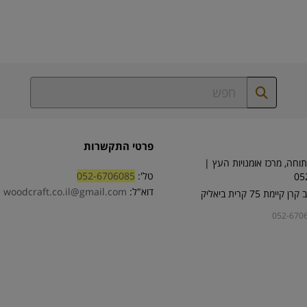
פרטי התקשרות
וחה, מרכז אומנויות העץ |
טל':
052-6706085
05
דוא"ל:
woodcraft.co.il@gmail.com
ימת 75 קרית ביאליק
052-670