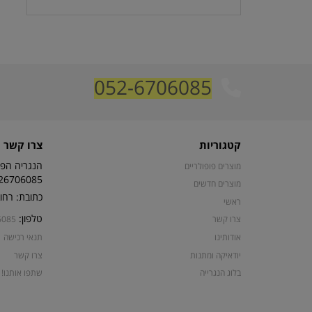
052-6706085
קטגוריות
צרו קשר
הנגריה הפת
מוצרים פופולריים
26706085
מוצרים חדשים
כתובת: רחוב קרן קי
ראשי
טלפון:
צרו קשר
6085
אודותינו
תנאי רכישה
יודאיקה ומתנות
צרו קשר
בלוג הנגרייה
שתפו אותנו!