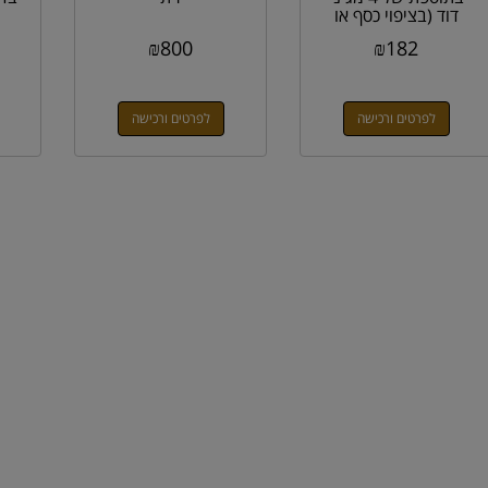
דוד (בציפוי כסף או
זהב)
₪
800
₪
182
לפרטים ורכישה
לפרטים ורכישה