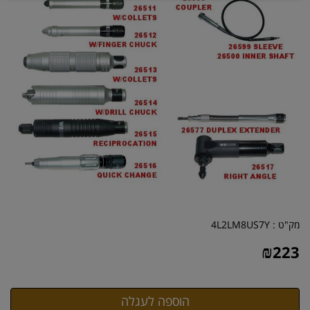
מק"ט :
4L2LM8US7Y
₪
223