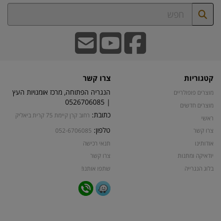
קטגוריות
צרו קשר
הנגריה הפתוחה, מרכז אומנויות העץ
מוצרים פופולריים
| 0526706085
מוצרים חדשים
כתובת:
רחוב קרן קיימת 75 קרית ביאליק
ראשי
טלפון:
צרו קשר
052-6706085
אודותינו
תנאי רכישה
יודאיקה ומתנות
צרו קשר
בלוג הנגרייה
שתפו אותנו!