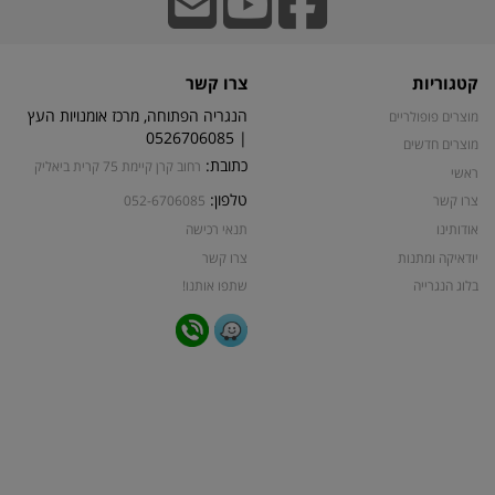
קטגוריות
צרו קשר
הנגריה הפתוחה, מרכז אומנויות העץ
מוצרים פופולריים
| 0526706085
מוצרים חדשים
כתובת:
רחוב קרן קיימת 75 קרית ביאליק
ראשי
טלפון:
צרו קשר
052-6706085
אודותינו
תנאי רכישה
יודאיקה ומתנות
צרו קשר
בלוג הנגרייה
שתפו אותנו!