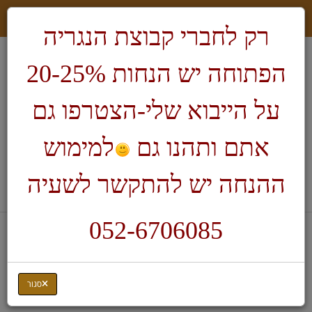
רק לחברי קבוצת הנגריה
הפתוחה יש הנחות 20-25%
על הייבוא שלי-הצטרפו גם
אתם ותהנו גם
למימוש
חיפוש
ההנחה יש להתקשר לשעיה
לעגלת הקניות
052-6706085
דף בית
דיסקים לגילוף ופיסול בעץ-Kutzall
דיסקים 2 אינץ' לגילוף ופיסול
כרסום אצבע לכירסום
סגור