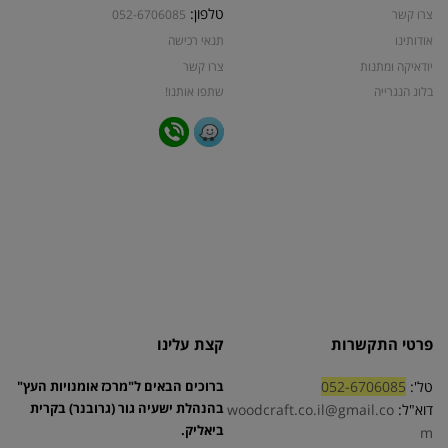
טלפון:
צרו קשר
052-6706085
אודותינו
תנאי רכישה
יודאיקה ומתנות
צרו קשר
בלוג הנגרייה
שתפו אותנו!
פרטי התקשרות
קצת עלינו
טל':
052-6706085
ברוכים הבאים ל"מרכז אומנויות העץ"
בהנהלת ישעיה גור (גרובנר) בקרית
דוא"ל:
woodcraft.co.il@gmail.co
ביאליק.
m