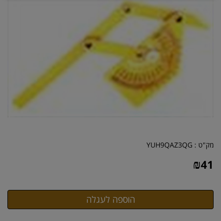
מק"ט :
YUH9QAZ3QG
₪
41