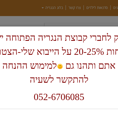
גים
סדנאות לילדים
צרו קשר
בלוג הנגריה
חיפוש
 לחברי קבוצת הנגריה הפתוחה י
הנחות 20-25% על הייבוא שלי-הצ
ף בית
מחרטות ואביזרים
מ
אתם ותהנו גם
למימוש ההנחה 
מ
להתקשר לשעיה
5
052-6706085
ת
מו