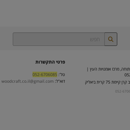
פרטי התקשרות
וחה, מרכז אומנויות העץ |
טל':
052-6706085
05
דוא"ל:
woodcraft.co.il@gmail.com
ימת 75 קרית ביאליק
052-670