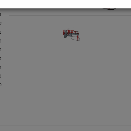
תוצ
בי
קו
מה
מ
מנו
מש
רא
מכ
כ