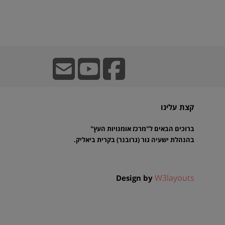
קצת עלינו
ברוכים הבאים ל"מרכז אומנויות העץ"
בהנהלת ישעיה גור (גרובנר) בקרית ביאליק.
W3layouts
Design by