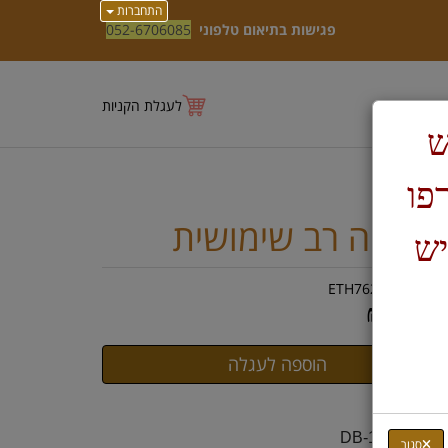
התחברות
פגישות בתיאום טלפוני
052-6706085
לעגלת הקניות
ש
טרפו
חרטה רב שימושית
יש
ק"ט :
ETH7620ZVE
₪
35,85
יאור:
דל DB-1222p
סגור