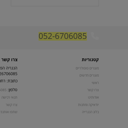
052-6706085
קטגוריות
צרו קשר
הנגריה הפת
מוצרים פופולריים
26706085
מוצרים חדשים
כתובת: רחוב קרן קי
ראשי
טלפון:
צרו קשר
6085
אודותינו
תנאי רכישה
יודאיקה ומתנות
צרו קשר
בלוג הנגרייה
שתפו אותנו!