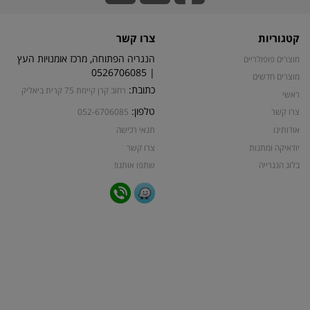
קטגוריות
צרו קשר
הנגריה הפתוחה, מרכז אומנויות העץ
מוצרים פופולריים
| 0526706085
מוצרים חדשים
כתובת:
רחוב קרן קיימת 75 קרית ביאליק
ראשי
טלפון:
צרו קשר
052-6706085
אודותינו
תנאי רכישה
יודאיקה ומתנות
צרו קשר
בלוג הנגרייה
שתפו אותנו!