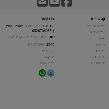
קטגוריות
צרו קשר
הנגריה הפתוחה, מרכז אומנויות העץ
מוצרים פופולריים
| 0526706085
מוצרים חדשים
כתובת:
רחוב קרן קיימת 75 קרית ביאליק
ראשי
טלפון:
צרו קשר
052-6706085
אודותינו
תנאי רכישה
יודאיקה ומתנות
צרו קשר
בלוג הנגרייה
שתפו אותנו!