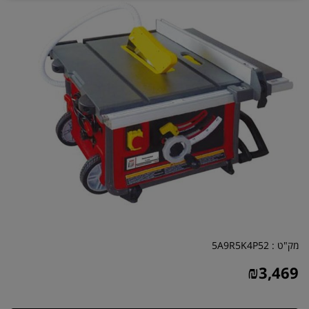
מק"ט :
5A9R5K4P52
₪
3,469