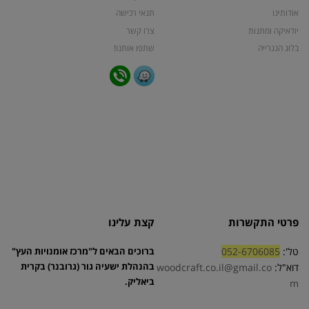
אודותינו
תנאי רכישה
יודאיקה ומתנות
צרו קשר
בלוג הנגרייה
שתפו אותנו!
פרטי התקשרות
קצת עלינו
טל':
052-6706085
ברוכים הבאים ל"מרכז אומנויות העץ"
בהנהלת ישעיה גור (גרובנר) בקרית
דוא"ל:
woodcraft.co.il@gmail.co
ביאליק.
m