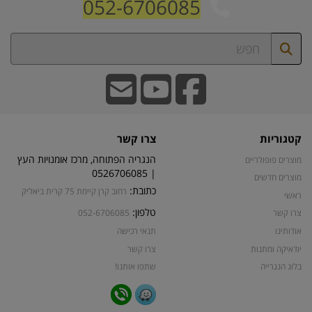
052-6706085
קטגוריות
צרו קשר
הנגריה הפתוחה, מרכז אומנויות העץ
מוצרים פופולריים
| 0526706085
מוצרים חדשים
כתובת:
רחוב קרן קיימת 75 קרית ביאליק
ראשי
טלפון:
צרו קשר
052-6706085
אודותינו
תנאי רכישה
יודאיקה ומתנות
צרו קשר
בלוג הנגרייה
שתפו אותנו!