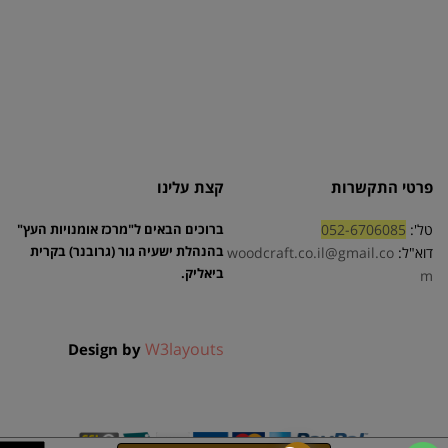
פרטי התקשרות
קצת עלינו
טל':
052-6706085
ברוכים הבאים ל"מרכז אומנויות העץ"
בהנהלת ישעיה גור (גרובנר) בקרית
דוא"ל:
woodcraft.co.il@gmail.co
ביאליק.
m
W3layouts
Design by