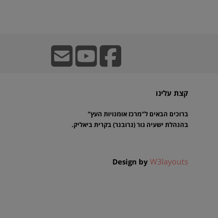
קצת עלינו
ברוכים הבאים ל"מרכז אומנויות העץ"
בהנהלת ישעיה גור (גרובנר) בקרית ביאליק.
W3layouts
Design by