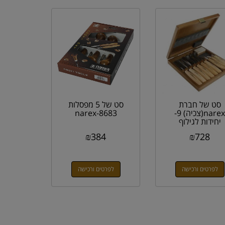
סט של חברת
סט של 5 מפסלות
narex(צכיה) 9-
narex-8683
יחידות לגילוף
894813
₪
384
₪
728
לפרטים ורכישה
לפרטים ורכישה