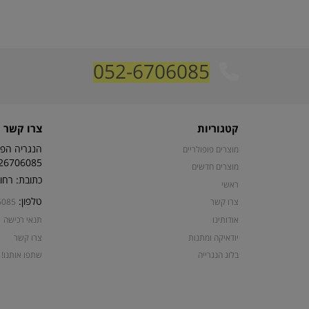
052-6706085
קטגוריות
צרו קשר
הנגריה הפת
מוצרים פופולריים
26706085
מוצרים חדשים
כתובת: רחוב קרן קי
ראשי
טלפון:
צרו קשר
6085
אודותינו
תנאי רכישה
יודאיקה ומתנות
צרו קשר
בלוג הנגרייה
שתפו אותנו!