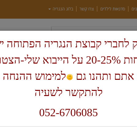
גים
סדנאות לילדים
צרו קשר
בלוג הנגריה
חיפוש
 לחברי קבוצת הנגריה הפתוחה י
הנחות 20-25% על הייבוא שלי-הצ
ף בית
מפסלות וסכינים לגילוף
אתם ותהנו גם
למימוש ההנחה 
6
להתקשר לשעיה
מ
2
052-6706085