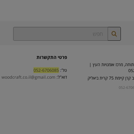
פרטי התקשרות
וחה, מרכז אומנויות העץ |
טל':
052-6706085
05
דוא"ל:
woodcraft.co.il@gmail.com
ימת 75 קרית ביאליק
052-670