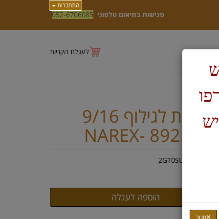
התחברות
פגישות בתיאום טלפוני
052-6706085
לעגלת הקניות
ש
טרפו
מפסלת לגילוף 9/16
יש
NAREX- 8925 -1
ק"ט :
2GT0SUTU4X
₪
11
סגור