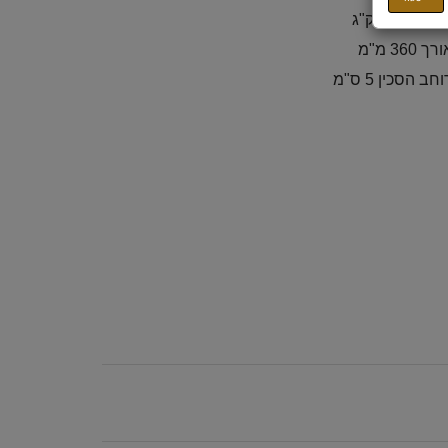
קל 2.65 ק"ג
רך 360 מ"מ
חב הסכין 5 ס"מ