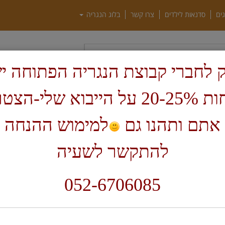
גים
סדנאות לילדים
צרו קשר
בלוג הנגריה
חיפוש
 לחברי קבוצת הנגריה הפתוחה י
הנחות 20-25% על הייבוא שלי-הצ
ף בית
ציוד לנגרות
מ
אתם ותהנו גם
למימוש ההנחה 
מ
להתקשר לשעיה
8
052-6706085
ת
מ