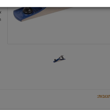
מש
או
רו
גובות: