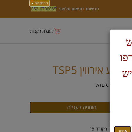
התחברות
פגישות בתיאום טלפוני
052-6706085
לעגלת הקניות
ש
טרפו
קצוע אירווין TSP5
יש
ק"ט :
W1LTCTBZ05
₪
36
יאור:
קצוע אירווין רקורד 5"
סגור