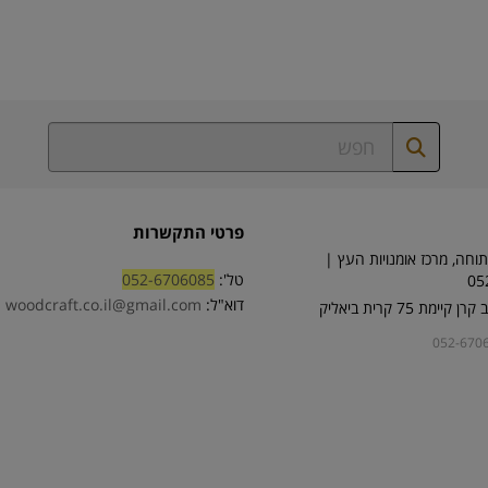
פרטי התקשרות
וחה, מרכז אומנויות העץ |
טל':
052-6706085
05
דוא"ל:
woodcraft.co.il@gmail.com
ימת 75 קרית ביאליק
052-670