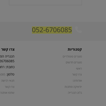
052-6706085
קטגוריות
צרו קשר
הנגריה הפת
מוצרים פופולריים
26706085
מוצרים חדשים
כתובת: רחוב קרן קי
ראשי
טלפון:
צרו קשר
6085
אודותינו
תנאי רכישה
יודאיקה ומתנות
צרו קשר
בלוג הנגרייה
שתפו אותנו!