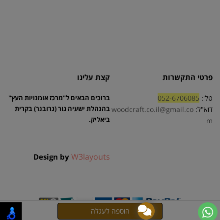
פרטי התקשרות
קצת עלינו
טל':
052-6706085
ברוכים הבאים ל"מרכז אומנויות העץ"
בהנהלת ישעיה גור (גרובנר) בקרית
דוא"ל:
woodcraft.co.il@gmail.co
ביאליק.
m
W3layouts
Design by
אתר זה מופעל באמצעות
קידום פלוס
בניית אתרים