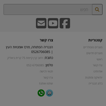
קטגוריות
צרו קשר
הנגריה הפתוחה, מרכז אומנויות העץ
מוצרים פופולריים
| 0526706085
מוצרים חדשים
כתובת:
רחוב קרן קיימת 75 קרית ביאליק
ראשי
טלפון:
צרו קשר
052-6706085
אודותינו
תנאי רכישה
יודאיקה ומתנות
צרו קשר
בלוג הנגרייה
שתפו אותנו!