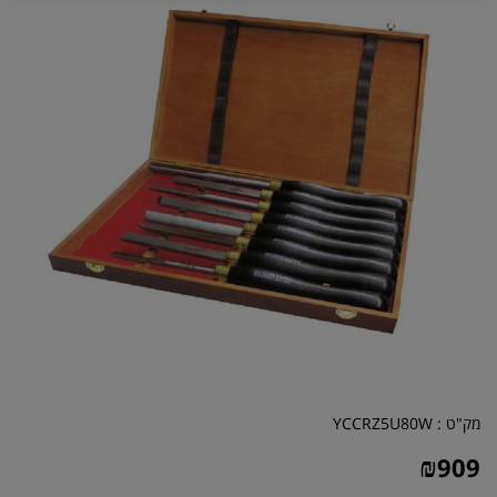
מק"ט :
YCCRZ5U80W
₪
909