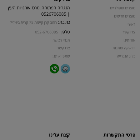
הנגריה הפתוחה, מרכז אומנויות העץ
מוצרים פופולריים
| 0526706085
מוצרים חדשים
כתובת:
רחוב קרן קיימת 75 קרית ביאליק
ראשי
טלפון:
צרו קשר
052-6706085
אודותינו
תנאי רכישה
יודאיקה ומתנות
צרו קשר
בלוג הנגרייה
שתפו אותנו!
פרטי התקשרות
קצת עלינו