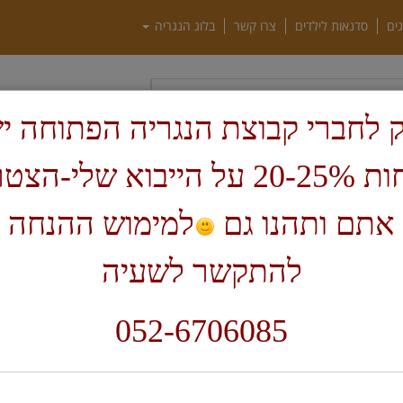
גים
סדנאות לילדים
צרו קשר
בלוג הנגריה
חיפוש
 לחברי קבוצת הנגריה הפתוחה י
הנחות 20-25% על הייבוא שלי-הצ
ף בית
צורבי עץ
אתם ותהנו גם
למימוש ההנחה 
להתקשר לשעיה
ל
כ
052-6706085
ה
ל