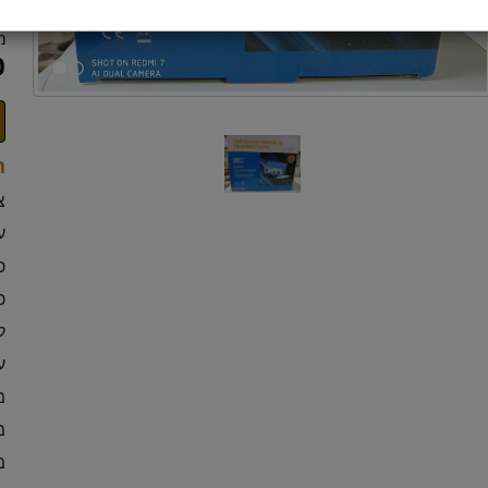
מ
0
ת
צ
ע
כול
כ
ל
ע
מ