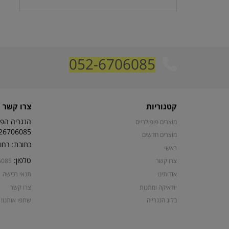
052-6706085
קטגוריות
צרו קשר
הנגריה הפת
מוצרים פופולריים
26706085
מוצרים חדשים
כתובת: רחוב קרן קי
ראשי
טלפון:
צרו קשר
6085
אודותינו
תנאי רכישה
יודאיקה ומתנות
צרו קשר
בלוג הנגרייה
שתפו אותנו!