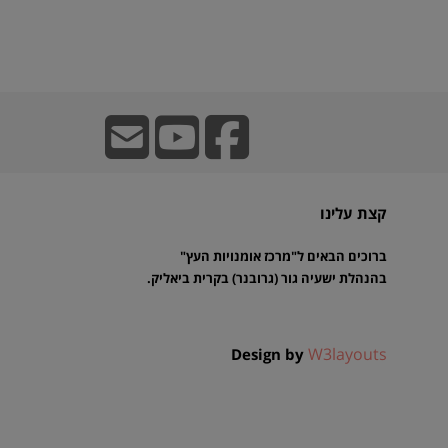
קצת עלינו
ברוכים הבאים ל"מרכז אומנויות העץ"
בהנהלת ישעיה גור (גרובנר) בקרית ביאליק.
W3layouts
Design by