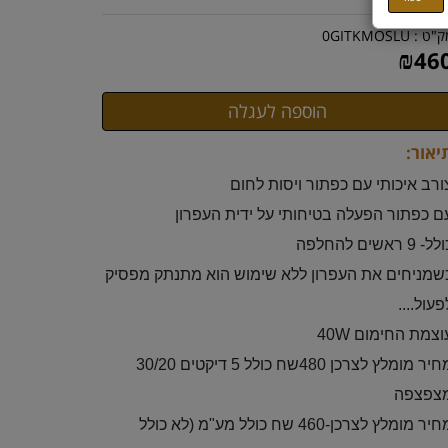
ק"ט :
0GITKMOSLU
₪
46
יאור:
ורב איכותי עם כפתור ויסות לחום
ם כפתור הפעלה בטיחותי על ידית העפרון
ל- 9 ראשים להחלפה
שמניחים את העפרון ללא שימוש הוא מתנתק מפסיק
פעול....
וצמת החימום 40W
מחיר מומלץ לצרכן 480שח כולל 5 דיקטים 30/20
צפצפה
מחיר מומלץ לצרכן-460 שח כולל מע"מ (לא כולל