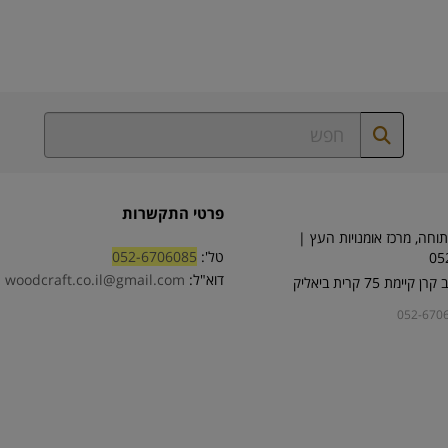
פרטי התקשרות
וחה, מרכז אומנויות העץ |
טל':
052-6706085
05
דוא"ל:
woodcraft.co.il@gmail.com
ימת 75 קרית ביאליק
052-670