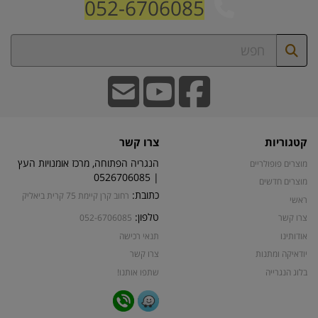
052-6706085
קטגוריות
צרו קשר
הנגריה הפתוחה, מרכז אומנויות העץ
מוצרים פופולריים
| 0526706085
מוצרים חדשים
כתובת:
רחוב קרן קיימת 75 קרית ביאליק
ראשי
טלפון:
צרו קשר
052-6706085
אודותינו
תנאי רכישה
יודאיקה ומתנות
צרו קשר
בלוג הנגרייה
שתפו אותנו!