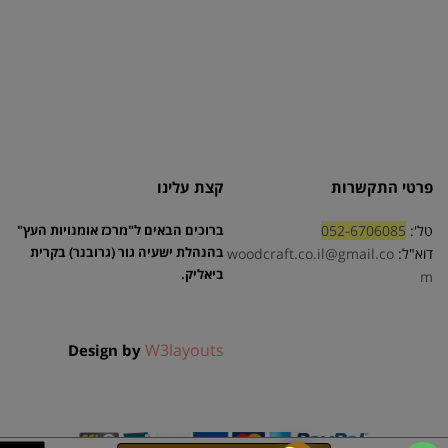
פרטי התקשרות
קצת עלינו
טל':
052-6706085
ברוכים הבאים ל"מרכז אומנויות העץ"
בהנהלת ישעיה גור (גרובנר) בקרית
דוא"ל:
woodcraft.co.il@gmail.co
ביאליק.
m
W3layouts
Design by