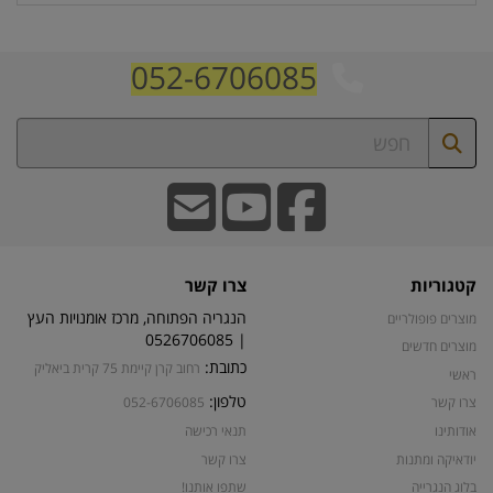
052-6706085
קטגוריות
צרו קשר
הנגריה הפתוחה, מרכז אומנויות העץ
מוצרים פופולריים
| 0526706085
מוצרים חדשים
כתובת:
רחוב קרן קיימת 75 קרית ביאליק
ראשי
טלפון:
צרו קשר
052-6706085
אודותינו
תנאי רכישה
יודאיקה ומתנות
צרו קשר
בלוג הנגרייה
שתפו אותנו!