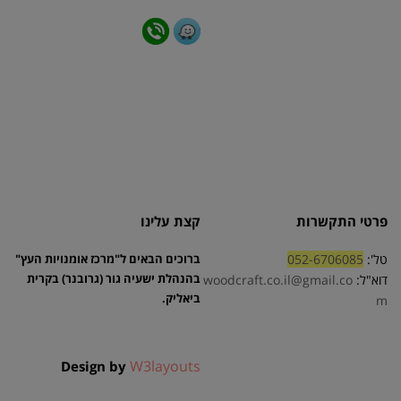
פרטי התקשרות
קצת עלינו
טל':
052-6706085
ברוכים הבאים ל"מרכז אומנויות העץ"
בהנהלת ישעיה גור (גרובנר) בקרית
דוא"ל:
woodcraft.co.il@gmail.co
ביאליק.
m
W3layouts
Design by