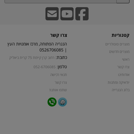
קטגוריות
צרו קשר
הנגריה הפתוחה, מרכז אומנויות העץ
מוצרים פופולריים
| 0526706085
מוצרים חדשים
כתובת:
רחוב קרן קיימת 75 קרית ביאליק
ראשי
טלפון:
צרו קשר
052-6706085
אודותינו
תנאי רכישה
יודאיקה ומתנות
צרו קשר
בלוג הנגרייה
שתפו אותנו!