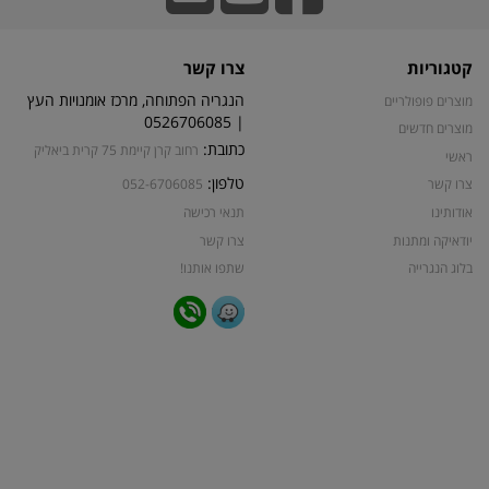
קטגוריות
צרו קשר
הנגריה הפתוחה, מרכז אומנויות העץ
מוצרים פופולריים
| 0526706085
מוצרים חדשים
כתובת:
רחוב קרן קיימת 75 קרית ביאליק
ראשי
טלפון:
צרו קשר
052-6706085
אודותינו
תנאי רכישה
יודאיקה ומתנות
צרו קשר
בלוג הנגרייה
שתפו אותנו!