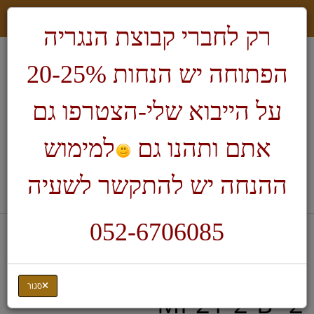
רק לחברי קבוצת הנגריה
הפתוחה יש הנחות 20-25%
על הייבוא שלי-הצטרפו גם
אתם ותהנו גם
למימוש
חיפוש
ההנחה יש להתקשר לשעיה
לעגלת הקניות
052-6706085
דף בית
Manpa Tools
זרוע הארכה לדיסק כולל דיסק
סגור
2" MP21-2-B