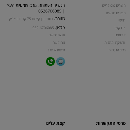
הנגריה הפתוחה, מרכז אומנויות העץ
מוצרים פופולריים
| 0526706085
מוצרים חדשים
כתובת:
רחוב קרן קיימת 75 קרית ביאליק
ראשי
טלפון:
צרו קשר
052-6706085
אודותינו
תנאי רכישה
יודאיקה ומתנות
צרו קשר
בלוג הנגרייה
שתפו אותנו!
פרטי התקשרות
קצת עלינו