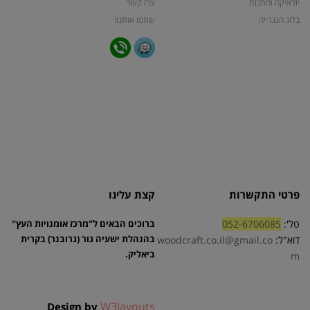
יודאיקה ומתנות
צרו קשר
בלוג הנגרייה
שתפו אותנו!
פרטי התקשרות
קצת עלינו
טל':
052-6706085
ברוכים הבאים ל"מרכז אומנויות העץ"
בהנהלת ישעיה גור (גרובנר) בקרית
דוא"ל:
woodcraft.co.il@gmail.co
ביאליק.
m
W3layouts
Design by