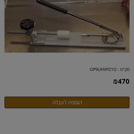
מק"ט :
OP9UHVPZ1O
₪
470